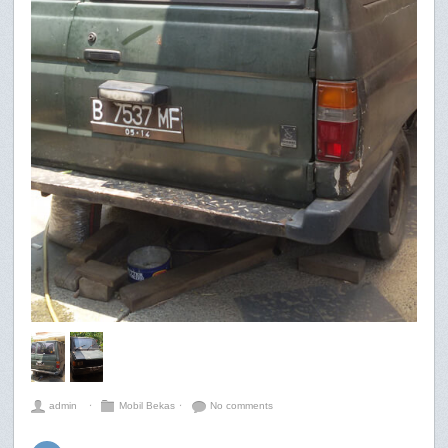
admin
⋅
Mobil Bekas
⋅
No comments