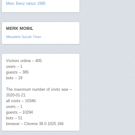
Merc Benz tahun 1995
MERK MOBIL
Mitsubishi
Suzuki
Timor
Visitors online – 405:
users – 1
guests – 385
bots – 19
The maximum number of visits was –
2020-01-21:
all visits – 10346:
users – 1
guests – 10294
bots – 51
browser – Chrome 38.0.1025.166