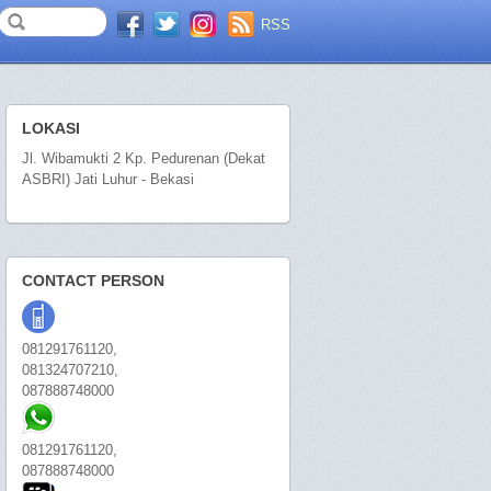
RSS
LOKASI
Jl. Wibamukti 2 Kp. Pedurenan (Dekat
ASBRI) Jati Luhur - Bekasi
CONTACT PERSON
081291761120,
081324707210,
087888748000
081291761120,
087888748000