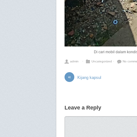
Di cari mobil dalam kond
admin
⋅
Uncategorized
⋅
No comme
«
Kijang kapsul
Leave a Reply