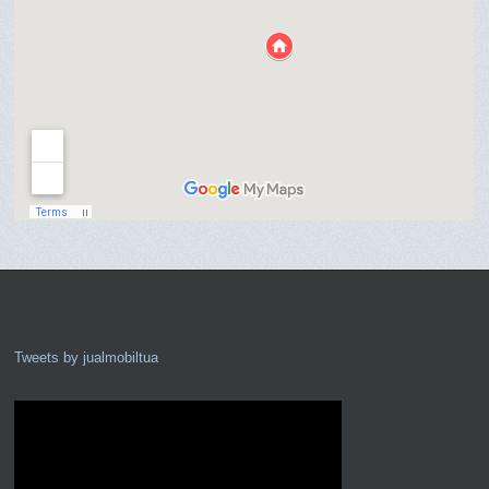
fri
v
Tweets by jualmobiltua