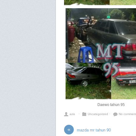
Daewo tahun 95
azis
⋅
Uncategorized
⋅
No commen
«
mazda mr tahun 90