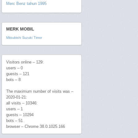
Merc Benz tahun 1995
MERK MOBIL
Mitsubishi
Suzuki
Timor
Visitors online – 129:
users – 0
guests – 121
bots – 8
The maximum number of visits was –
2020-01-21:
all visits – 10346:
users – 1
guests – 10294
bots – 51
browser – Chrome 38.0.1025.166