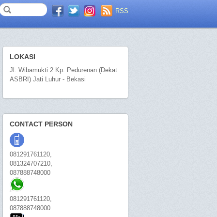
RSS
LOKASI
Jl. Wibamukti 2 Kp. Pedurenan (Dekat
ASBRI) Jati Luhur - Bekasi
CONTACT PERSON
081291761120,
081324707210,
087888748000
081291761120,
087888748000