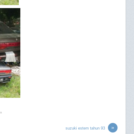
ts
»
suzuki estem tahun 93