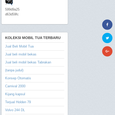
599d9a25
d63d59fc
KOLEKSI MOBIL TUA TERBARU
Jual Beli Mobil Tua
Jual beli mobil bekas
Jual beli mobil bekas Tabrakan
(tanpa judul)
Konsep Otomatis
Carnival 2000
Kijang kapsul
Terjual Holden 79
Volvo 244 DL