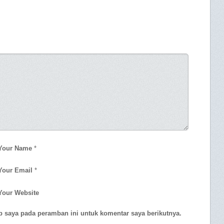
Your Name
*
Your Email
*
Your Website
b saya pada peramban ini untuk komentar saya berikutnya.